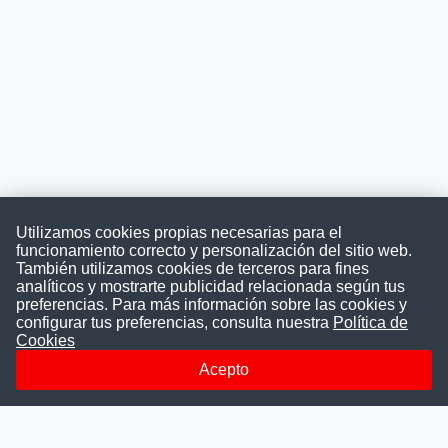
Utilizamos cookies propias necesarias para el
funcionamiento correcto y personalización del sitio web.
También utilizamos cookies de terceros para fines
Convocatoriasdetrabajo.com
analíticos y mostrarte publicidad relacionada según tus
preferencias. Para más información sobre las cookies y
configurar tus preferencias, consulta nuestra
Política de
Cookies
ConvocatoriasDeTrabajo.com es una plataforma informativa
sobre los empleos del Estado Peruano. Buscamos promover
Acepto
la difusión y transparencia de los concursos públicos, además
ayudamos a las instituciones a encontrar a los mejores
talentos. A nuestros usuarios le brindamos en un solo lugar
todas las vacantes del gobierno, ahorrándoles el tiempo que
les tomaría buscar por separado en cada página web de las