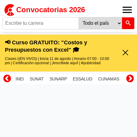
Convocatorias 2026
📢 Curso GRATUITO: "Costos y
Presupuestos con Excel" 🎓
Clases ((EN VIVO)) | Inicia 11 de agosto | Horario 07:00 - 10:00
pm | Certificación opcional | ¡Inscríbete aquí! | #publicidad
INEI
SUNAT
SUNARP
ESSALUD
CUNAMAS
RENI