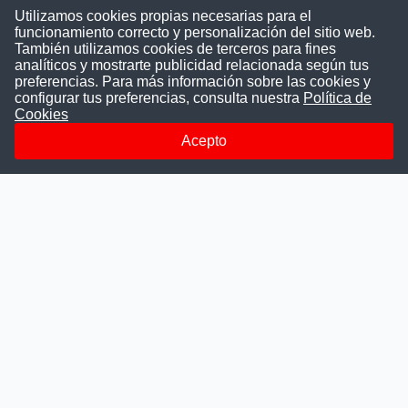
Utilizamos cookies propias necesarias para el
funcionamiento correcto y personalización del sitio web.
También utilizamos cookies de terceros para fines
Convocatoriasdetrabajo.com
analíticos y mostrarte publicidad relacionada según tus
preferencias. Para más información sobre las cookies y
configurar tus preferencias, consulta nuestra
Política de
Cookies
ConvocatoriasDeTrabajo.com es una plataforma informativa
sobre los empleos del Estado Peruano. Buscamos promover
Acepto
la difusión y transparencia de los concursos públicos, además
ayudamos a las instituciones a encontrar a los mejores
talentos. A nuestros usuarios le brindamos en un solo lugar
todas las vacantes del gobierno, ahorrándoles el tiempo que
les tomaría buscar por separado en cada página web de las
Instituciones Públicas.
Más información
Quienes Somos
Publicar convocatoria
Blog
Departamentos