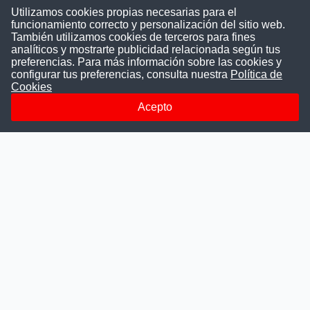
Utilizamos cookies propias necesarias para el
funcionamiento correcto y personalización del sitio web.
También utilizamos cookies de terceros para fines
Convocatoriasdetrabajo.com
analíticos y mostrarte publicidad relacionada según tus
preferencias. Para más información sobre las cookies y
configurar tus preferencias, consulta nuestra
Política de
Cookies
ConvocatoriasDeTrabajo.com es una plataforma informativa
sobre los empleos del Estado Peruano. Buscamos promover
Acepto
la difusión y transparencia de los concursos públicos, además
ayudamos a las instituciones a encontrar a los mejores
talentos. A nuestros usuarios le brindamos en un solo lugar
todas las vacantes del gobierno, ahorrándoles el tiempo que
les tomaría buscar por separado en cada página web de las
Instituciones Públicas.
Más información
Quienes Somos
Publicar convocatoria
Blog
Departamentos