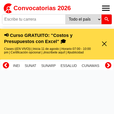
Convocatorias 2026
📢 Curso GRATUITO: "Costos y
Presupuestos con Excel" 🎓
Clases ((EN VIVO)) | Inicia 11 de agosto | Horario 07:00 - 10:00
pm | Certificación opcional | ¡Inscríbete aquí! | #publicidad
INEI
SUNAT
SUNARP
ESSALUD
CUNAMAS
RENI