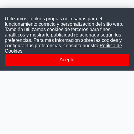
Utilizamos cookies propias necesarias para el
funcionamiento correcto y personalización del sitio web.
También utilizamos cookies de terceros para fines
Convocatoriasdetrabajo.com
analíticos y mostrarte publicidad relacionada según tus
preferencias. Para más información sobre las cookies y
configurar tus preferencias, consulta nuestra
Política de
Cookies
ConvocatoriasDeTrabajo.com es una plataforma informativa
sobre los empleos del Estado Peruano. Buscamos promover
Acepto
la difusión y transparencia de los concursos públicos, además
ayudamos a las instituciones a encontrar a los mejores
talentos. A nuestros usuarios le brindamos en un solo lugar
todas las vacantes del gobierno, ahorrándoles el tiempo que
les tomaría buscar por separado en cada página web de las
Instituciones Públicas.
Más información
Quienes Somos
Publicar convocatoria
Blog