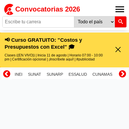
Convocatorias 2026
📢 Curso GRATUITO: "Costos y
Presupuestos con Excel" 🎓
Clases ((EN VIVO)) | Inicia 11 de agosto | Horario 07:00 - 10:00
pm | Certificación opcional | ¡Inscríbete aquí! | #publicidad
INEI
SUNAT
SUNARP
ESSALUD
CUNAMAS
RENI