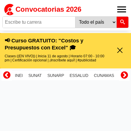
Convocatorias 2026
📢 Curso GRATUITO: "Costos y
Presupuestos con Excel" 🎓
Clases ((EN VIVO)) | Inicia 11 de agosto | Horario 07:00 - 10:00
pm | Certificación opcional | ¡Inscríbete aquí! | #publicidad
INEI
SUNAT
SUNARP
ESSALUD
CUNAMAS
RENI