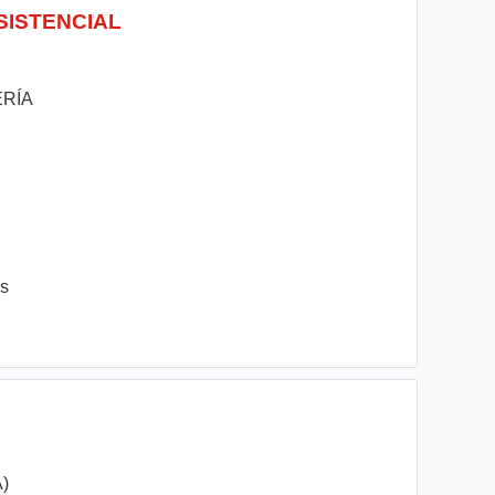
ASISTENCIAL
RÍA
es
)