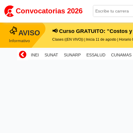
Convocatorias 2026
📢 Curso GRATUITO: "Costos y
AVISO
Clases ((EN VIVO)) | Inicia 11 de agosto | Horario 0
Informativo
INEI
SUNAT
SUNARP
ESSALUD
CUNAMAS