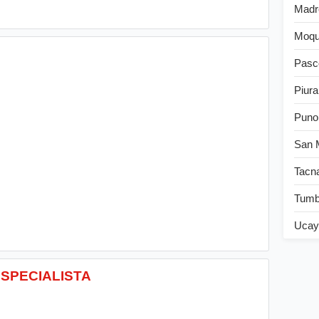
Madr
Moqu
Pasc
Piura
Puno
San 
Tacn
Tum
Ucay
ESPECIALISTA