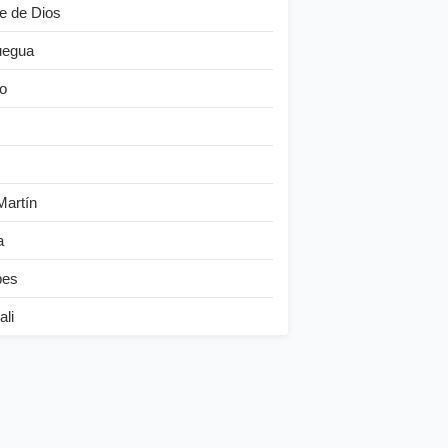
e de Dios
egua
o
Martín
a
bes
ali