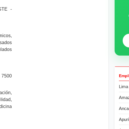
STE -
nicos,
sados
lados
. 7500
Empl
Lima
ción,
Ama
lidad,
icina
Anca
Apur