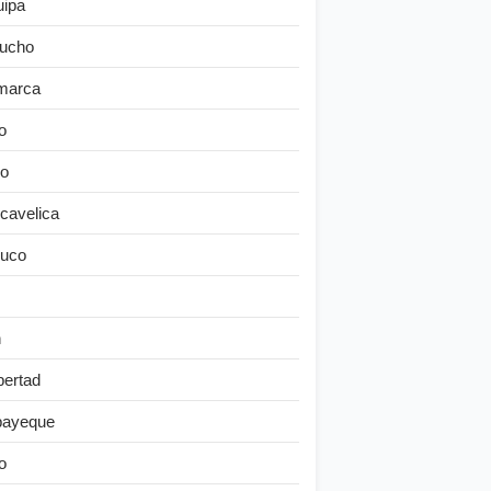
uipa
ucho
marca
o
o
cavelica
uco
n
bertad
ayeque
o