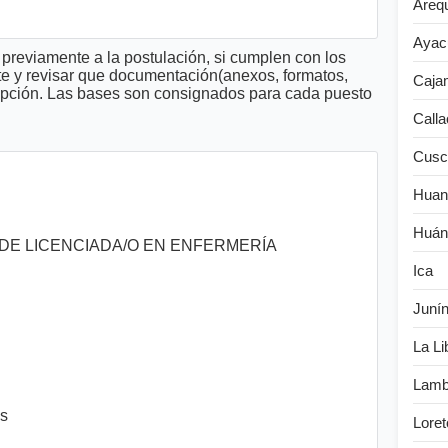
Areq
Ayac
previamente a la postulación, si cumplen con los
te y revisar que documentación(anexos, formatos,
Caja
cripción. Las bases son consignados para cada puesto
Calla
Cusc
Huan
Huán
DE LICENCIADA/O EN ENFERMERÍA
Ica
Juní
La Li
Lamb
es
Loret