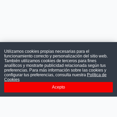
Utilizamos cookies propias necesarias para el
funcionamiento correcto y personalización del sitio web.
También utilizamos cookies de terceros para fines
Convocatoriasdetrabajo.com
analíticos y mostrarte publicidad relacionada según tus
preferencias. Para más información sobre las cookies y
configurar tus preferencias, consulta nuestra
Política de
Cookies
ConvocatoriasDeTrabajo.com es una plataforma informativa
sobre los empleos del Estado Peruano. Buscamos promover
Acepto
la difusión y transparencia de los concursos públicos, además
ayudamos a las instituciones a encontrar a los mejores
talentos. A nuestros usuarios le brindamos en un solo lugar
todas las vacantes del gobierno, ahorrándoles el tiempo que
les tomaría buscar por separado en cada página web de las
Instituciones Públicas.