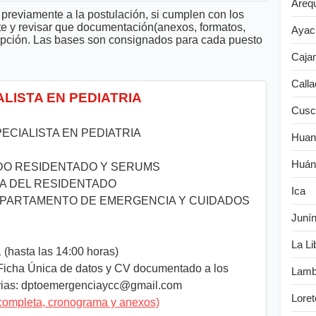
Areq
previamente a la postulación, si cumplen con los
te y revisar que documentación(anexos, formatos,
Ayac
cripción. Las bases son consignados para cada puesto
Caja
Calla
ALISTA EN PEDIATRIA
Cusc
ECIALISTA EN PEDIATRIA
Huan
Huán
CLUIDO RESIDENTADO Y SERUMS
UERA DEL RESIDENTADO
Ica
PARTAMENTO DE EMERGENCIA Y CUIDADOS
Juní
La Li
(hasta las 14:00 horas)
Ficha Única de datos y CV documentado a los
Lamb
rias:
dptoemergenciaycc@gmail.com
Loret
completa, cronograma y anexos)