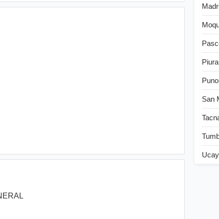
Madr
Moqu
Pasc
Piura
Puno
San 
Tacn
Tum
Ucay
NERAL