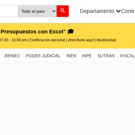
Departamento
Cont
 Presupuestos con Excel" 🎓
7:00 - 10:00 pm | Certificación opcional | ¡Inscríbete aquí! | #publicidad
RENIEC
PODER JUDICIAL
INEN
INPE
SUTRAN
FISCAL