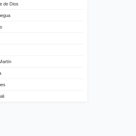
e de Dios
egua
o
Martín
a
bes
ali