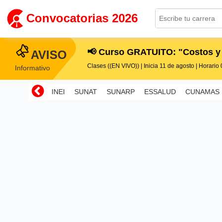
Convocatorias 2026
📢 Curso GRATUITO: "Costos y
AVISO
Clases ((EN VIVO)) | Inicia 11 de agosto | Horario 0
Informativo
INEI
SUNAT
SUNARP
ESSALUD
CUNAMAS