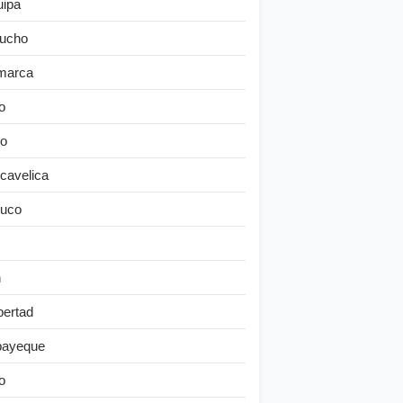
uipa
ucho
marca
o
o
cavelica
uco
n
bertad
ayeque
o