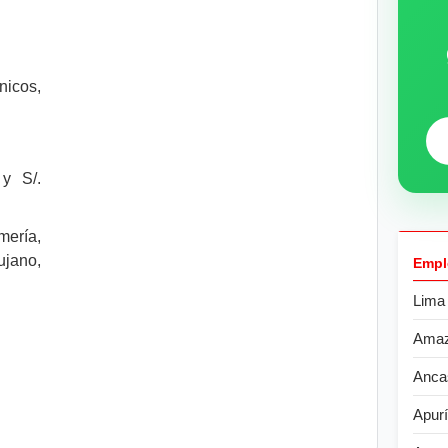
nicos,
 y S/.
mería,
jano,
Empl
Lima
Ama
Anca
Apur