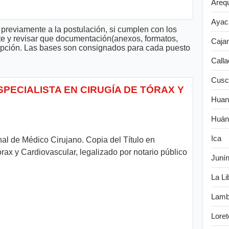
Areq
Ayac
previamente a la postulación, si cumplen con los
te y revisar que documentación(anexos, formatos,
Caja
cripción. Las bases son consignados para cada puesto
Calla
Cusc
SPECIALISTA EN CIRUGÍA DE TÓRAX Y
Huan
Huán
Ica
nal de Médico Cirujano. Copia del Título en
ax y Cardiovascular, legalizado por notario público
Juní
La Li
Lamb
Loret