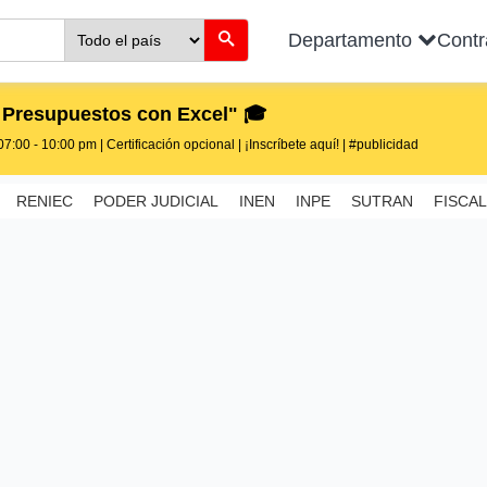
Departamento
Cont
 Presupuestos con Excel" 🎓
7:00 - 10:00 pm | Certificación opcional | ¡Inscríbete aquí! | #publicidad
RENIEC
PODER JUDICIAL
INEN
INPE
SUTRAN
FISCAL