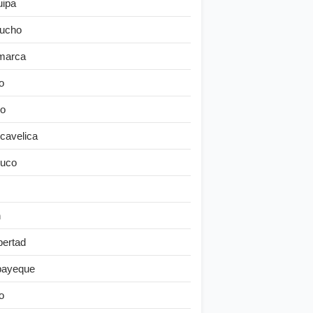
uipa
ucho
marca
o
o
cavelica
uco
n
bertad
ayeque
o