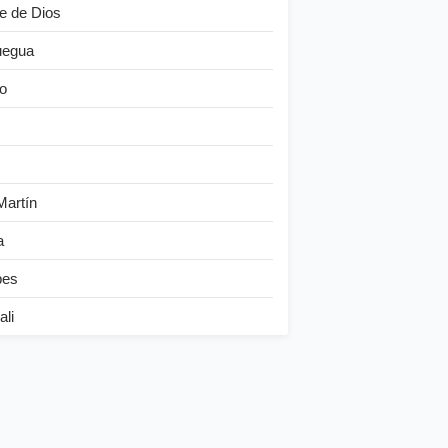
e de Dios
egua
o
Martín
a
bes
ali