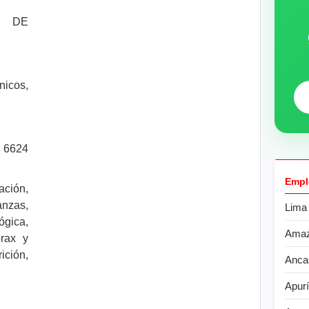
 DE
nicos,
. 6624
Empl
ción,
nzas,
Lima
ógica,
Ama
órax y
ición,
Anca
Apur