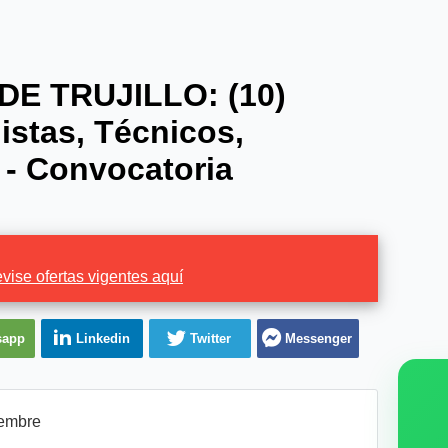
E TRUJILLO: (10)
istas, Técnicos,
- Convocatoria
vise ofertas vigentes aquí
sapp
Linkedin
Twitter
Messenger
embre