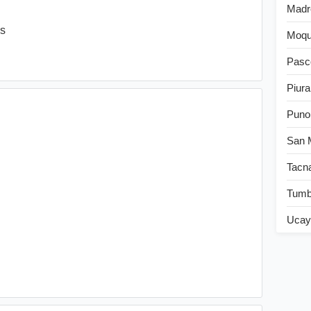
Madr
es
Moqu
Pasc
Piura
Puno
San 
Tacn
Tum
Ucay