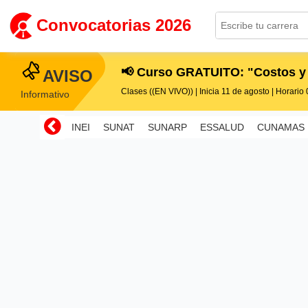
Convocatorias 2026
📢 Curso GRATUITO: "Costos y
AVISO
Clases ((EN VIVO)) | Inicia 11 de agosto | Horario 0
Informativo
INEI
SUNAT
SUNARP
ESSALUD
CUNAMAS