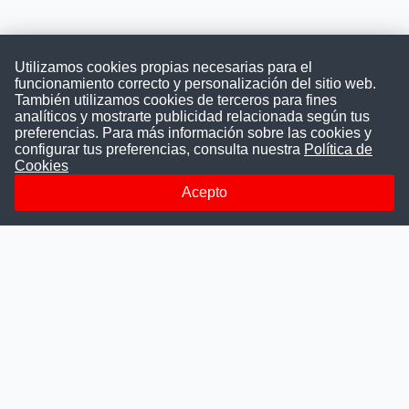
Utilizamos cookies propias necesarias para el
funcionamiento correcto y personalización del sitio web.
También utilizamos cookies de terceros para fines
Convocatoriasdetrabajo.com
analíticos y mostrarte publicidad relacionada según tus
preferencias. Para más información sobre las cookies y
configurar tus preferencias, consulta nuestra
Política de
Cookies
ConvocatoriasDeTrabajo.com es una plataforma informativa
sobre los empleos del Estado Peruano. Buscamos promover
Acepto
la difusión y transparencia de los concursos públicos, además
ayudamos a las instituciones a encontrar a los mejores
talentos. A nuestros usuarios le brindamos en un solo lugar
todas las vacantes del gobierno, ahorrándoles el tiempo que
les tomaría buscar por separado en cada página web de las
Instituciones Públicas.
Más información
Quienes Somos
Publicar convocatoria
Blog