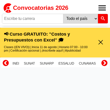
Convocatorias 2026
📢 Curso GRATUITO: "Costos y
Presupuestos con Excel" 🎓
Clases ((EN VIVO)) | Inicia 11 de agosto | Horario 07:00 - 10:00
pm | Certificación opcional | ¡Inscríbete aquí! | #publicidad
INEI
SUNAT
SUNARP
ESSALUD
CUNAMAS
RENI