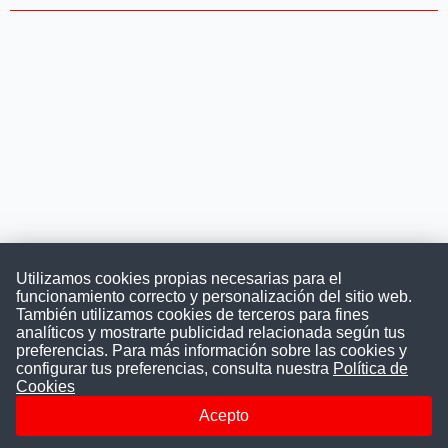
Utilizamos cookies propias necesarias para el
funcionamiento correcto y personalización del sitio web.
También utilizamos cookies de terceros para fines
Convocatoriasdetrabajo.com
analíticos y mostrarte publicidad relacionada según tus
preferencias. Para más información sobre las cookies y
configurar tus preferencias, consulta nuestra
Política de
Cookies
ConvocatoriasDeTrabajo.com es una plataforma informativa
sobre los empleos del Estado Peruano. Buscamos promover
Acepto
la difusión y transparencia de los concursos públicos, además
ayudamos a las instituciones a encontrar a los mejores