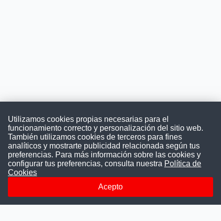
Utilizamos cookies propias necesarias para el
funcionamiento correcto y personalización del sitio web.
También utilizamos cookies de terceros para fines
Convocatoriasdetrabajo.com
analíticos y mostrarte publicidad relacionada según tus
preferencias. Para más información sobre las cookies y
configurar tus preferencias, consulta nuestra
Política de
Cookies
ConvocatoriasDeTrabajo.com es una plataforma informativa
sobre los empleos del Estado Peruano. Buscamos promover
Acepto
la difusión y transparencia de los concursos públicos, además
ayudamos a las instituciones a encontrar a los mejores
talentos. A nuestros usuarios le brindamos en un solo lugar
todas las vacantes del gobierno, ahorrándoles el tiempo que
les tomaría buscar por separado en cada página web de las