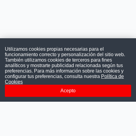
Utilizamos cookies propias necesarias para el
funcionamiento correcto y personalización del sitio web.
También utilizamos cookies de terceros para fines
Convocatoriasdetrabajo.com
analíticos y mostrarte publicidad relacionada según tus
preferencias. Para más información sobre las cookies y
configurar tus preferencias, consulta nuestra
Política de
Cookies
ConvocatoriasDeTrabajo.com es una plataforma informativa
sobre los empleos del Estado Peruano. Buscamos promover
Acepto
la difusión y transparencia de los concursos públicos, además
ayudamos a las instituciones a encontrar a los mejores
talentos. A nuestros usuarios le brindamos en un solo lugar
todas las vacantes del gobierno, ahorrándoles el tiempo que
les tomaría buscar por separado en cada página web de las
Instituciones Públicas.
Más información