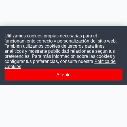
Utilizamos cookies propias necesarias para el
funcionamiento correcto y personalización del sitio web.
También utilizamos cookies de terceros para fines
Convocatoriasdetrabajo.com
analíticos y mostrarte publicidad relacionada según tus
preferencias. Para más información sobre las cookies y
configurar tus preferencias, consulta nuestra
Política de
Cookies
ConvocatoriasDeTrabajo.com es una plataforma informativa
sobre los empleos del Estado Peruano. Buscamos promover
Acepto
la difusión y transparencia de los concursos públicos, además
ayudamos a las instituciones a encontrar a los mejores
talentos. A nuestros usuarios le brindamos en un solo lugar
todas las vacantes del gobierno, ahorrándoles el tiempo que
les tomaría buscar por separado en cada página web de las
Instituciones Públicas.
Más información
Quienes Somos