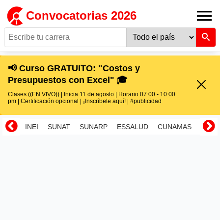
Convocatorias 2026
📢 Curso GRATUITO: "Costos y
Presupuestos con Excel" 🎓
Clases ((EN VIVO)) | Inicia 11 de agosto | Horario 07:00 - 10:00
pm | Certificación opcional | ¡Inscríbete aquí! | #publicidad
INEI
SUNAT
SUNARP
ESSALUD
CUNAMAS
RENI