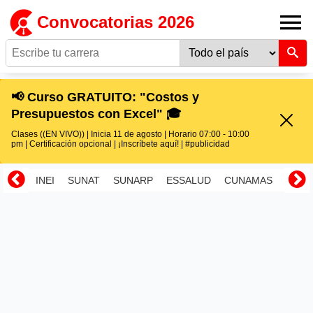
Convocatorias 2026
📢 Curso GRATUITO: "Costos y
Presupuestos con Excel" 🎓
Clases ((EN VIVO)) | Inicia 11 de agosto | Horario 07:00 - 10:00
pm | Certificación opcional | ¡Inscríbete aquí! | #publicidad
INEI
SUNAT
SUNARP
ESSALUD
CUNAMAS
RENI