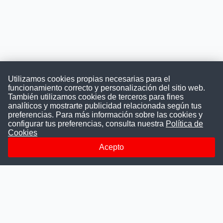
Utilizamos cookies propias necesarias para el
funcionamiento correcto y personalización del sitio web.
También utilizamos cookies de terceros para fines
Convocatoriasdetrabajo.com
analíticos y mostrarte publicidad relacionada según tus
preferencias. Para más información sobre las cookies y
configurar tus preferencias, consulta nuestra
Política de
Cookies
ConvocatoriasDeTrabajo.com es una plataforma informativa
sobre los empleos del Estado Peruano. Buscamos promover
Acepto
la difusión y transparencia de los concursos públicos, además
ayudamos a las instituciones a encontrar a los mejores
talentos. A nuestros usuarios le brindamos en un solo lugar
todas las vacantes del gobierno, ahorrándoles el tiempo que
les tomaría buscar por separado en cada página web de las
Instituciones Públicas.
Más información
Quienes Somos