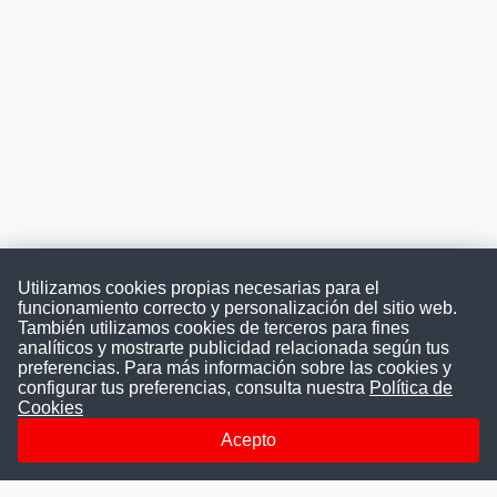
Utilizamos cookies propias necesarias para el
funcionamiento correcto y personalización del sitio web.
También utilizamos cookies de terceros para fines
Convocatoriasdetrabajo.com
analíticos y mostrarte publicidad relacionada según tus
preferencias. Para más información sobre las cookies y
configurar tus preferencias, consulta nuestra
Política de
Cookies
ConvocatoriasDeTrabajo.com es una plataforma informativa
sobre los empleos del Estado Peruano. Buscamos promover
Acepto
la difusión y transparencia de los concursos públicos, además
ayudamos a las instituciones a encontrar a los mejores
talentos. A nuestros usuarios le brindamos en un solo lugar