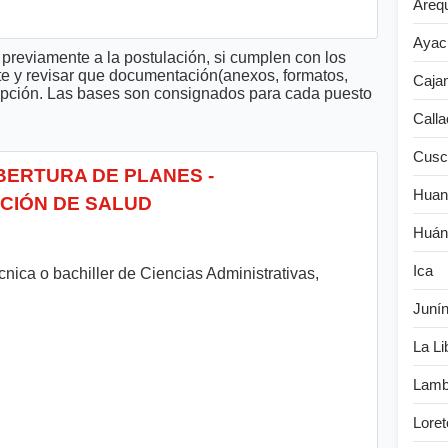
Areq
Ayac
previamente a la postulación, si cumplen con los
te y revisar que documentación(anexos, formatos,
Caja
cripción. Las bases son consignados para cada puesto
Calla
Cusc
OBERTURA DE PLANES -
Huan
CIÓN DE SALUD
Huán
Ica
nica o bachiller de Ciencias Administrativas,
Juní
La Li
Lamb
Loret