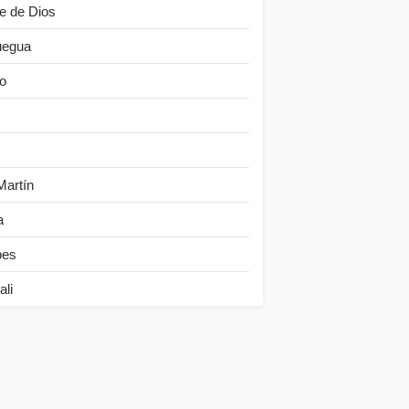
e de Dios
egua
o
Martín
a
bes
ali