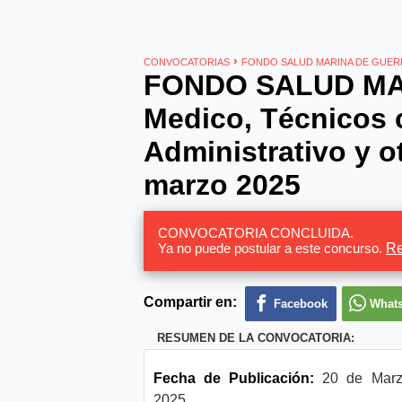
›
CONVOCATORIAS
FONDO SALUD MARINA DE GUER
FONDO SALUD MAR
Medico, Técnicos 
Administrativo y o
marzo 2025
CONVOCATORIA CONCLUIDA.
Ya no puede postular a este concurso.
Re
Compartir en:
Facebook
What
RESUMEN DE LA CONVOCATORIA:
Fecha de Publicación:
20 de Marz
2025