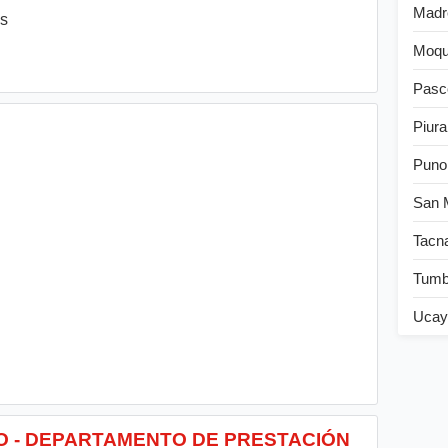
Madr
es
Moqu
Pasc
Piura
Puno
San 
Tacn
Tum
Ucay
CO - DEPARTAMENTO DE PRESTACIÓN