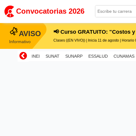
Convocatorias 2026
📢 Curso GRATUITO: "Costos y
AVISO
Clases ((EN VIVO)) | Inicia 11 de agosto | Horario 0
Informativo
INEI
SUNAT
SUNARP
ESSALUD
CUNAMAS