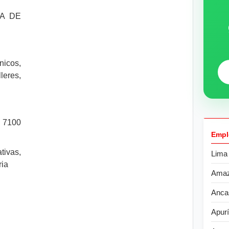
A DE
nicos,
eres,
. 7100
Empl
tivas,
Lima
ria
Ama
Anca
Apur