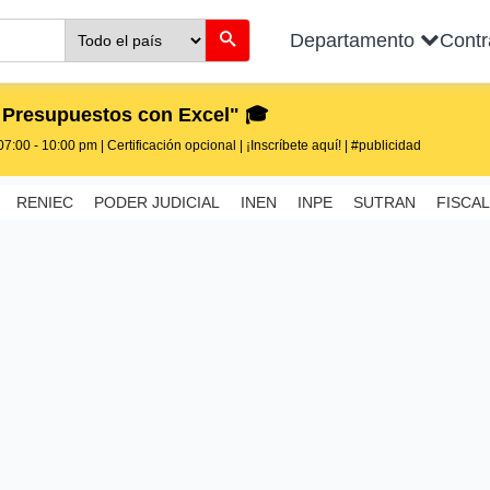
Departamento
Cont
 Presupuestos con Excel" 🎓
7:00 - 10:00 pm | Certificación opcional | ¡Inscríbete aquí! | #publicidad
RENIEC
PODER JUDICIAL
INEN
INPE
SUTRAN
FISCAL