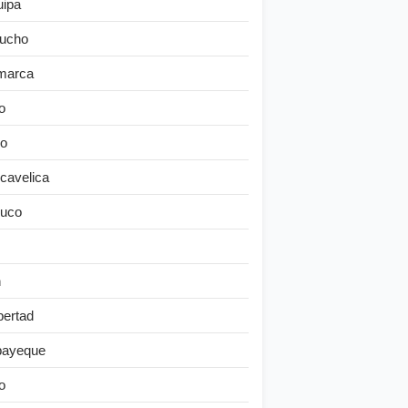
uipa
ucho
marca
o
o
cavelica
uco
n
bertad
ayeque
o