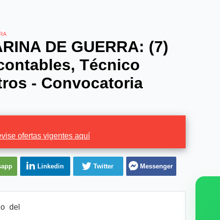
RA
INA DE GUERRA: (7)
contables, Técnico
tros - Convocatoria
vise ofertas vigentes aquí
sapp
Linkedin
Twitter
Messenger
o del