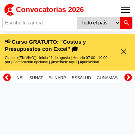
Convocatorias 2026
📢 Curso GRATUITO: "Costos y
Presupuestos con Excel" 🎓
Clases ((EN VIVO)) | Inicia 11 de agosto | Horario 07:00 - 10:00
pm | Certificación opcional | ¡Inscríbete aquí! | #publicidad
INEI
SUNAT
SUNARP
ESSALUD
CUNAMAS
RENI