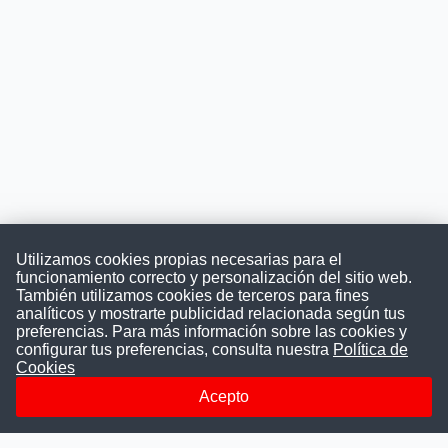
Utilizamos cookies propias necesarias para el
funcionamiento correcto y personalización del sitio web.
También utilizamos cookies de terceros para fines
Convocatoriasdetrabajo.com
analíticos y mostrarte publicidad relacionada según tus
preferencias. Para más información sobre las cookies y
configurar tus preferencias, consulta nuestra
Política de
Cookies
ConvocatoriasDeTrabajo.com es una plataforma informativa
sobre los empleos del Estado Peruano. Buscamos promover
Acepto
la difusión y transparencia de los concursos públicos, además
ayudamos a las instituciones a encontrar a los mejores
talentos. A nuestros usuarios le brindamos en un solo lugar