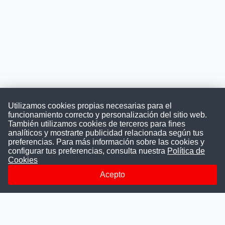
Utilizamos cookies propias necesarias para el
funcionamiento correcto y personalización del sitio web.
También utilizamos cookies de terceros para fines
Convocatoriasdetrabajo.com
analíticos y mostrarte publicidad relacionada según tus
preferencias. Para más información sobre las cookies y
configurar tus preferencias, consulta nuestra
Política de
Cookies
ConvocatoriasDeTrabajo.com es una plataforma informativa
sobre los empleos del Estado Peruano. Buscamos promover
Acepto
la difusión y transparencia de los concursos públicos, además
ayudamos a las instituciones a encontrar a los mejores
talentos. A nuestros usuarios le brindamos en un solo lugar
todas las vacantes del gobierno, ahorrándoles el tiempo que
les tomaría buscar por separado en cada página web de las
Instituciones Públicas.