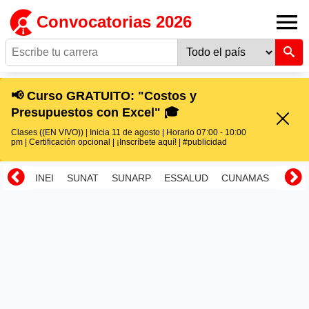
Convocatorias 2026
📢 Curso GRATUITO: "Costos y
Presupuestos con Excel" 🎓
Clases ((EN VIVO)) | Inicia 11 de agosto | Horario 07:00 - 10:00
pm | Certificación opcional | ¡Inscríbete aquí! | #publicidad
INEI
SUNAT
SUNARP
ESSALUD
CUNAMAS
RENI