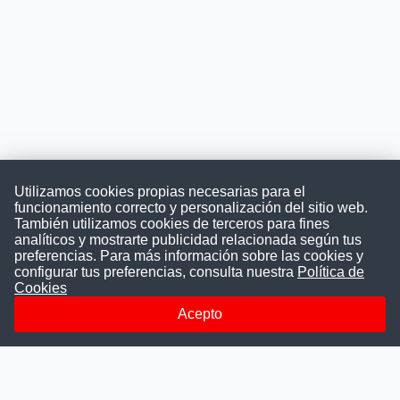
Utilizamos cookies propias necesarias para el
funcionamiento correcto y personalización del sitio web.
También utilizamos cookies de terceros para fines
Convocatoriasdetrabajo.com
analíticos y mostrarte publicidad relacionada según tus
preferencias. Para más información sobre las cookies y
configurar tus preferencias, consulta nuestra
Política de
Cookies
ConvocatoriasDeTrabajo.com es una plataforma informativa
sobre los empleos del Estado Peruano. Buscamos promover
Acepto
la difusión y transparencia de los concursos públicos, además
ayudamos a las instituciones a encontrar a los mejores
talentos. A nuestros usuarios le brindamos en un solo lugar
todas las vacantes del gobierno, ahorrándoles el tiempo que
les tomaría buscar por separado en cada página web de las
Instituciones Públicas.