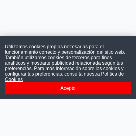
Utilizamos cookies propias necesarias para el
funcionamiento correcto y personalización del sitio web.
También utilizamos cookies de terceros para fines
Convocatoriasdetrabajo.com
analíticos y mostrarte publicidad relacionada según tus
preferencias. Para más información sobre las cookies y
configurar tus preferencias, consulta nuestra
Política de
Cookies
ConvocatoriasDeTrabajo.com es una plataforma informativa
sobre los empleos del Estado Peruano. Buscamos promover
Acepto
la difusión y transparencia de los concursos públicos, además
ayudamos a las instituciones a encontrar a los mejores
talentos. A nuestros usuarios le brindamos en un solo lugar
todas las vacantes del gobierno, ahorrándoles el tiempo que
les tomaría buscar por separado en cada página web de las
Instituciones Públicas.
Más información
Quienes Somos