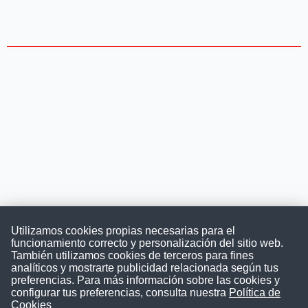
Utilizamos cookies propias necesarias para el
funcionamiento correcto y personalización del sitio web.
También utilizamos cookies de terceros para fines
Convocatoriasdetrabajo.com
analíticos y mostrarte publicidad relacionada según tus
preferencias. Para más información sobre las cookies y
configurar tus preferencias, consulta nuestra
Política de
Cookies
ConvocatoriasDeTrabajo.com es una plataforma informativa