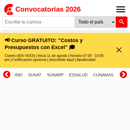
Convocatorias 2026
📢 Curso GRATUITO: "Costos y
Presupuestos con Excel" 🎓
Clases ((EN VIVO)) | Inicia 11 de agosto | Horario 07:00 - 10:00
pm | Certificación opcional | ¡Inscríbete aquí! | #publicidad
INEI
SUNAT
SUNARP
ESSALUD
CUNAMAS
RENI