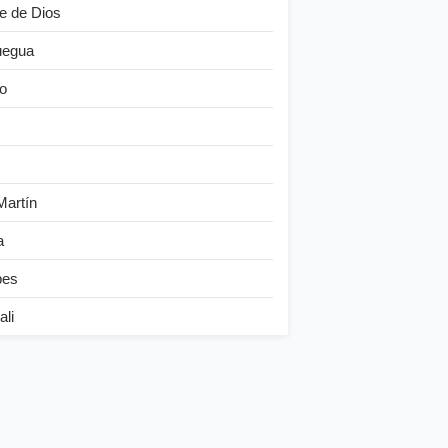
e de Dios
egua
o
Martín
a
bes
ali