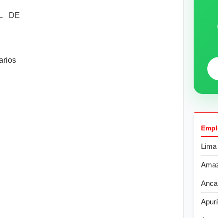
L DE
arios
Empl
Lima
Ama
Anca
Apur