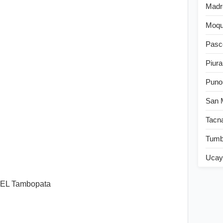
Madr
Moqu
Pasc
Piura
Puno
San 
Tacn
Tum
Ucay
L Tambopata