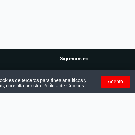
Siguenos en:
vés
Facebook
okies de terceros para fines analíticos y
Acepto
as, consulta nuestra
Política de Cookies
Instagram
LinkedIn
Telegram
TikTok