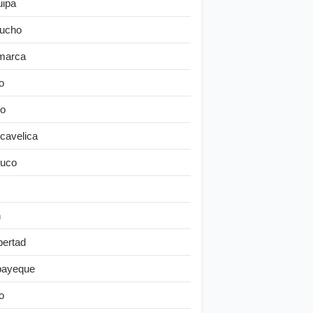
uipa
ucho
marca
o
o
cavelica
uco
n
bertad
ayeque
o