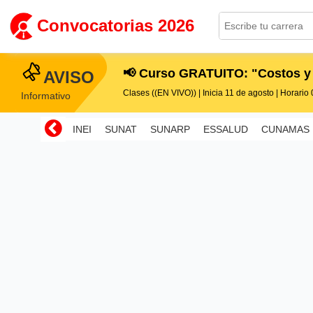
Convocatorias 2026
📢 Curso GRATUITO: "Costos y
AVISO
Clases ((EN VIVO)) | Inicia 11 de agosto | Horario 0
Informativo
INEI
SUNAT
SUNARP
ESSALUD
CUNAMAS