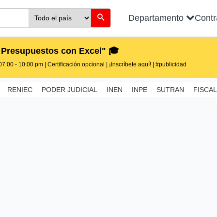
Departamento
Cont
 Presupuestos con Excel" 🎓
7:00 - 10:00 pm | Certificación opcional | ¡Inscríbete aquí! | #publicidad
RENIEC
PODER JUDICIAL
INEN
INPE
SUTRAN
FISCAL