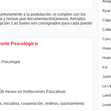
Areq
Ayac
previamente a la postulación, si cumplen con los
te y revisar que documentación(anexos, formatos,
Caja
cripción. Las bases son consignados para cada puesto
Calla
Cusc
porte Psicológico
Huan
Huán
 Psicología
Ica
Juní
La Li
: 06 meses en Instituciones Educativas
Lamb
 iniciativa, cooperación, síntesis, razonamiento
Loret