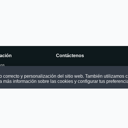
ación
Contáctenos
mos
Puede comunicarse con nosotros a tra
nuestras redes sociales o del correo:
correcto y personalización del sitio web. También utilizamos co
ocatoria
contacto@convocatoriasdetrabajo.com
a más información sobre las cookies y configurar tus preferenci
os
as
ondiciones