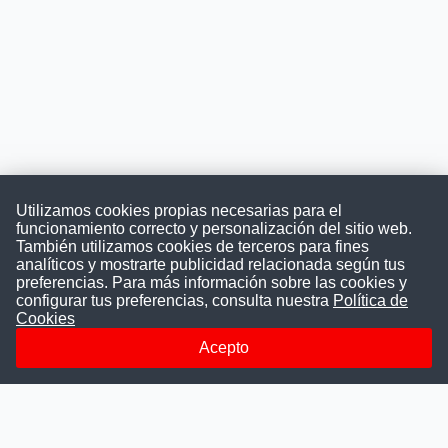
Utilizamos cookies propias necesarias para el
funcionamiento correcto y personalización del sitio web.
También utilizamos cookies de terceros para fines
Convocatoriasdetrabajo.com
analíticos y mostrarte publicidad relacionada según tus
preferencias. Para más información sobre las cookies y
configurar tus preferencias, consulta nuestra
Política de
Cookies
ConvocatoriasDeTrabajo.com es una plataforma informativa
sobre los empleos del Estado Peruano. Buscamos promover
Acepto
la difusión y transparencia de los concursos públicos, además
ayudamos a las instituciones a encontrar a los mejores
talentos. A nuestros usuarios le brindamos en un solo lugar
todas las vacantes del gobierno, ahorrándoles el tiempo que
les tomaría buscar por separado en cada página web de las
Instituciones Públicas.