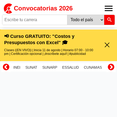
Convocatorias 2026
📢 Curso GRATUITO: "Costos y
Presupuestos con Excel" 🎓
Clases ((EN VIVO)) | Inicia 11 de agosto | Horario 07:00 - 10:00
pm | Certificación opcional | ¡Inscríbete aquí! | #publicidad
INEI
SUNAT
SUNARP
ESSALUD
CUNAMAS
RENI