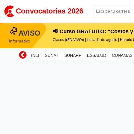
Convocatorias 2026
📢 Curso GRATUITO: "Costos y
AVISO
Clases ((EN VIVO)) | Inicia 11 de agosto | Horario 0
Informativo
INEI
SUNAT
SUNARP
ESSALUD
CUNAMAS