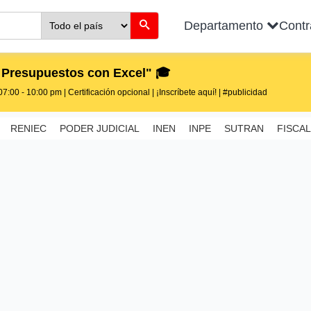
Departamento
Cont
 Presupuestos con Excel" 🎓
7:00 - 10:00 pm | Certificación opcional | ¡Inscríbete aquí! | #publicidad
RENIEC
PODER JUDICIAL
INEN
INPE
SUTRAN
FISCAL