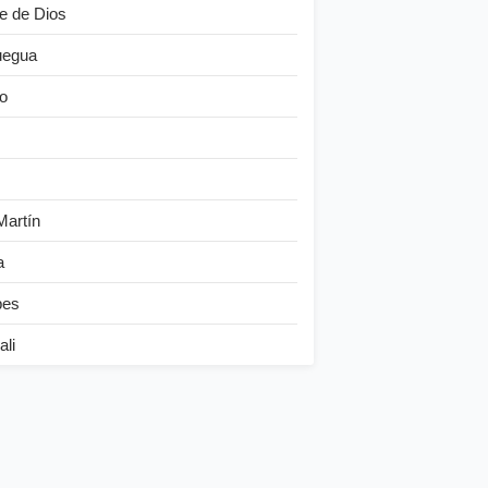
e de Dios
egua
o
Martín
a
bes
ali