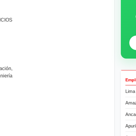
IOS
ción,
iería
Empl
Lima
Ama
Anca
Apur