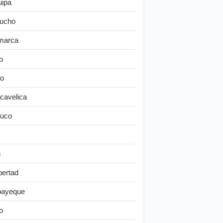
uipa
ucho
marca
o
o
cavelica
uco
n
bertad
ayeque
o