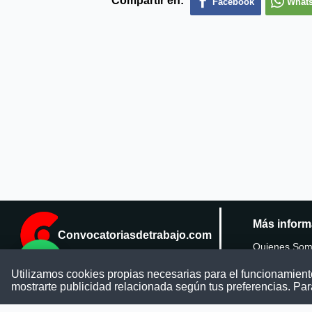
Compartir en:
Facebook
What
Más inform
Convocatoriasdetrabajo.com
Quienes So
Utilizamos cookies propias necesarias para el funcionamiento 
Publicar conv
ConvocatoriasDeTrabajo.com es una
mostrarte publicidad relacionada según tus preferencias. Par
plataforma informativa sobre los empleos
del Estado Peruano. Buscamos promover
Blog
la difusión y transparencia de los