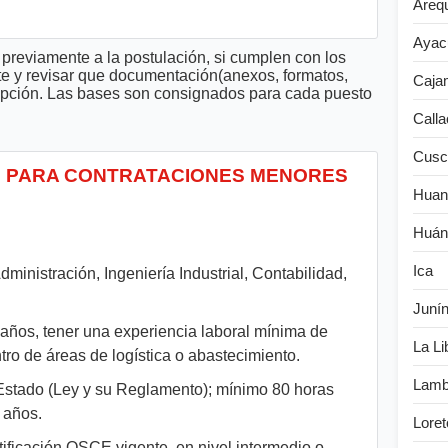
Areq
Ayac
previamente a la postulación, si cumplen con los
te y revisar que documentación(anexos, formatos,
Caja
cripción. Las bases son consignados para cada puesto
Calla
Cusc
ÓN PARA CONTRATACIONES MENORES
Huan
Huán
Ica
dministración, Ingeniería Industrial, Contabilidad,
Juní
 años, tener una experiencia laboral mínima de
La Li
tro de áreas de logística o abastecimiento.
Lamb
Estado (Ley y su Reglamento); mínimo 80 horas
 años.
Loret
tificación OSCE vigente, en nivel intermedio o