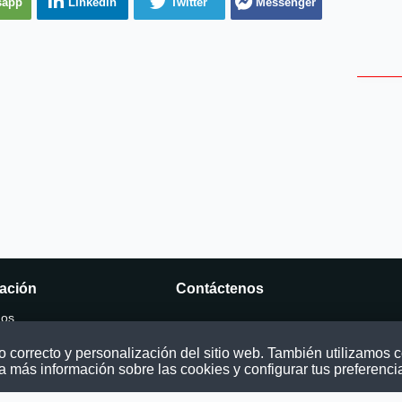
sapp
Linkedin
Twitter
Messenger
ación
Contáctenos
mos
Puede comunicarse con nosotros a tra
nuestras redes sociales o del correo:
correcto y personalización del sitio web. También utilizamos co
ocatoria
contacto@convocatoriasdetrabajo.com
a más información sobre las cookies y configurar tus preferenci