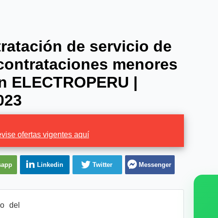
ratación de servicio de
 contrataciones menores
 en ELECTROPERU |
023
vise ofertas vigentes aquí
sapp
Linkedin
Twitter
Messenger
o del