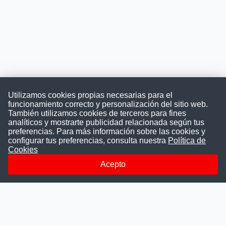
Utilizamos cookies propias necesarias para el
funcionamiento correcto y personalización del sitio web.
También utilizamos cookies de terceros para fines
Convocatoriasdetrabajo.com
analíticos y mostrarte publicidad relacionada según tus
preferencias. Para más información sobre las cookies y
configurar tus preferencias, consulta nuestra
Política de
Cookies
ConvocatoriasDeTrabajo.com es una plataforma informativa
sobre los empleos del Estado Peruano. Buscamos promover
Acepto
la difusión y transparencia de los concursos públicos, además
ayudamos a las instituciones a encontrar a los mejores
talentos. A nuestros usuarios le brindamos en un solo lugar
todas las vacantes del gobierno, ahorrándoles el tiempo que
les tomaría buscar por separado en cada página web de las
Instituciones Públicas.
Más información