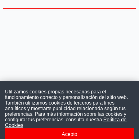
Utilizamos cookies propias necesarias para el
funcionamiento correcto y personalización del sitio web.
También utilizamos cookies de terceros para fines
Convocatoriasdetrabajo.com
analíticos y mostrarte publicidad relacionada según tus
preferencias. Para más información sobre las cookies y
configurar tus preferencias, consulta nuestra
Política de
Cookies
ConvocatoriasDeTrabajo.com es una plataforma informativa
sobre los empleos del Estado Peruano. Buscamos promover
Acepto
la difusión y transparencia de los concursos públicos, además