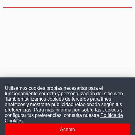
Utilizamos cookies propias necesarias para el
funcionamiento correcto y personalización del sitio web.
También utilizamos cookies de terceros para fines
Convocatoriasdetrabajo.com
analíticos y mostrarte publicidad relacionada según tus
preferencias. Para más información sobre las cookies y
configurar tus preferencias, consulta nuestra
Política de
Cookies
ConvocatoriasDeTrabajo.com es una plataforma informativa
sobre los empleos del Estado Peruano. Buscamos promover
Acepto
la difusión y transparencia de los concursos públicos, además