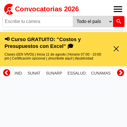
Convocatorias 2026
📢 Curso GRATUITO: "Costos y
Presupuestos con Excel" 🎓
Clases ((EN VIVO)) | Inicia 11 de agosto | Horario 07:00 - 10:00
pm | Certificación opcional | ¡Inscríbete aquí! | #publicidad
INEI
SUNAT
SUNARP
ESSALUD
CUNAMAS
RENI