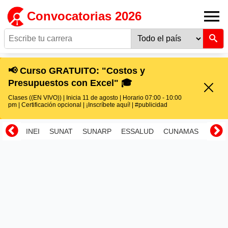
Convocatorias 2026
📢 Curso GRATUITO: "Costos y
Presupuestos con Excel" 🎓
Clases ((EN VIVO)) | Inicia 11 de agosto | Horario 07:00 - 10:00
pm | Certificación opcional | ¡Inscríbete aquí! | #publicidad
INEI
SUNAT
SUNARP
ESSALUD
CUNAMAS
RENI