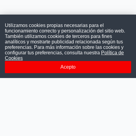
Utilizamos cookies propias necesarias para el
funcionamiento correcto y personalización del sitio web.
También utilizamos cookies de terceros para fines
Convocatoriasdetrabajo.com
analíticos y mostrarte publicidad relacionada según tus
preferencias. Para más información sobre las cookies y
configurar tus preferencias, consulta nuestra
Política de
Cookies
ConvocatoriasDeTrabajo.com es una plataforma informativa
sobre los empleos del Estado Peruano. Buscamos promover
Acepto
la difusión y transparencia de los concursos públicos, además
ayudamos a las instituciones a encontrar a los mejores
talentos. A nuestros usuarios le brindamos en un solo lugar
todas las vacantes del gobierno, ahorrándoles el tiempo que
les tomaría buscar por separado en cada página web de las
Instituciones Públicas.
Más información
Quienes Somos
Publicar convocatoria