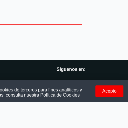
Siguenos en:
vés
Facebook
okies de terceros para fines analíticos y
Acepto
as, consulta nuestra
Política de Cookies
Instagram
LinkedIn
Telegram