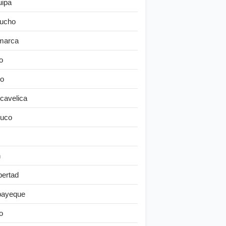
uipa
ucho
marca
o
o
cavelica
uco
n
bertad
ayeque
o