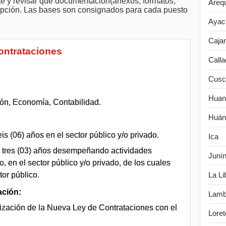
te y revisar que documentación(anexos, formatos,
Areq
cripción. Las bases son consignados para cada puesto
Ayac
Caja
ontrataciones
Calla
Cusc
Huan
ción, Economía, Contabilidad.
Huán
s (06) años en el sector público y/o privado.
Ica
e tres (03) años desempeñando actividades
Juní
o, en el sector público y/o privado, de los cuales
tor público.
La Li
ación:
Lamb
ización de la Nueva Ley de Contrataciones con el
Loret