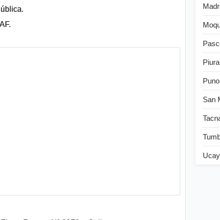
Madr
ública.
AF.
Moqu
Pasc
Piura
Puno
San 
Tacn
Tum
Ucay