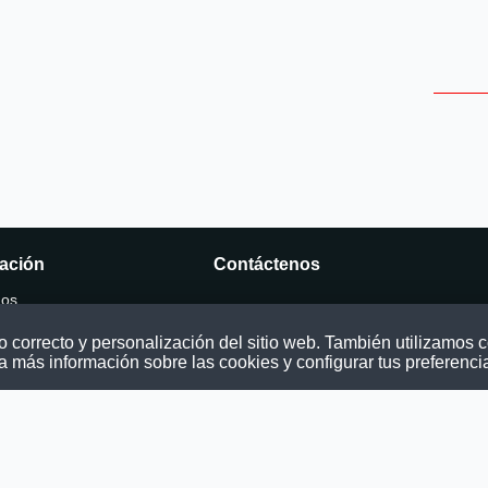
ación
Contáctenos
mos
Puede comunicarse con nosotros a tra
nuestras redes sociales o del correo:
correcto y personalización del sitio web. También utilizamos co
ocatoria
contacto@convocatoriasdetrabajo.com
a más información sobre las cookies y configurar tus preferenci
os
as