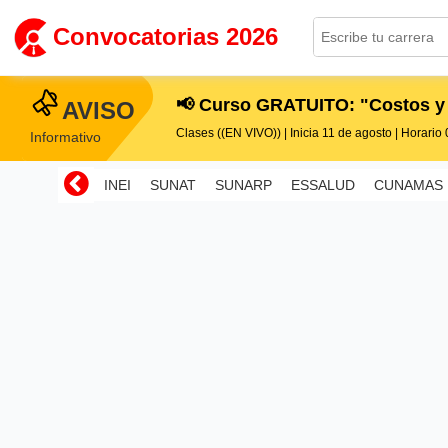
Convocatorias 2026
📢 Curso GRATUITO: "Costos y
AVISO
Clases ((EN VIVO)) | Inicia 11 de agosto | Horario 0
Informativo
INEI
SUNAT
SUNARP
ESSALUD
CUNAMAS