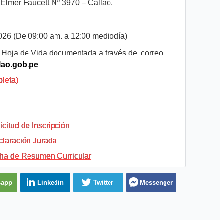
 Elmer Faucett Nº 3970 – Callao.
2026 (De 09:00 am. a 12:00 mediodía)
 Hoja de Vida documentada a través del correo
lao.gob.pe
leta)
itud de Inscripción
laración Jurada
ha de Resumen Curricular
sapp
Linkedin
Twitter
Messenger