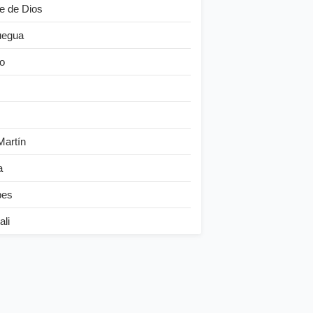
e de Dios
egua
o
Martín
a
bes
ali