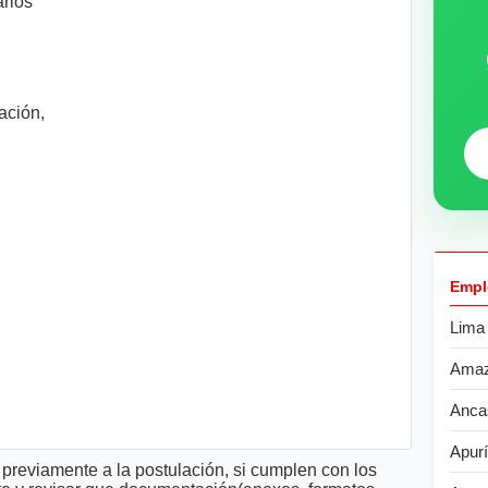
arios
ción,
Empl
Lima
Ama
Anca
Apur
previamente a la postulación, si cumplen con los