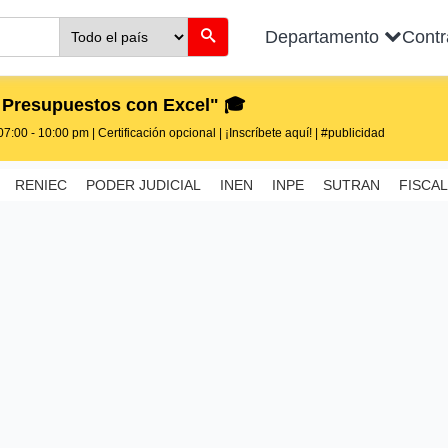
Departamento
Cont
 Presupuestos con Excel" 🎓
7:00 - 10:00 pm | Certificación opcional | ¡Inscríbete aquí! | #publicidad
RENIEC
PODER JUDICIAL
INEN
INPE
SUTRAN
FISCAL