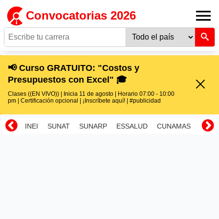
Convocatorias 2026
📢 Curso GRATUITO: "Costos y
Presupuestos con Excel" 🎓
Clases ((EN VIVO)) | Inicia 11 de agosto | Horario 07:00 - 10:00
pm | Certificación opcional | ¡Inscríbete aquí! | #publicidad
INEI
SUNAT
SUNARP
ESSALUD
CUNAMAS
RENI