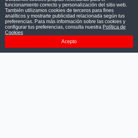
funcionamiento correcto y personalización del sitio web.
También utilizamos cookies de terceros para fines
Convocatoriasdetrabajo.com
analíticos y mostrarte publicidad relacionada según tus
preferencias. Para más información sobre las cookies y
configurar tus preferencias, consulta nuestra
Política de
Cookies
ConvocatoriasDeTrabajo.com es una plataforma informativa
sobre los empleos del Estado Peruano. Buscamos promover
Acepto
la difusión y transparencia de los concursos públicos, además
ayudamos a las instituciones a encontrar a los mejores
talentos. A nuestros usuarios le brindamos en un solo lugar
todas las vacantes del gobierno, ahorrándoles el tiempo que
les tomaría buscar por separado en cada página web de las
Instituciones Públicas.
Más información
Quienes Somos
Publicar convocatoria
Blog
Departamentos
Últimas ofertas