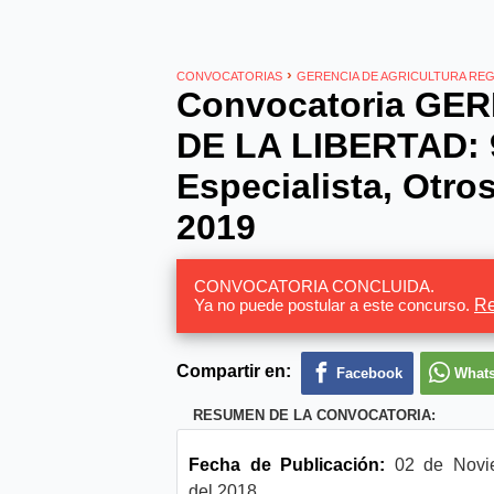
›
CONVOCATORIAS
GERENCIA DE AGRICULTURA REG
Convocatoria GE
DE LA LIBERTAD: 9
Especialista, Otro
2019
CONVOCATORIA CONCLUIDA.
Ya no puede postular a este concurso.
Re
Compartir en:
Facebook
What
RESUMEN DE LA CONVOCATORIA:
Fecha de Publicación:
02 de Novi
del 2018