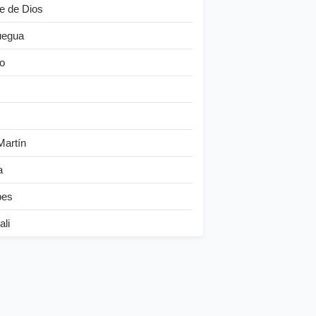
e de Dios
egua
o
Martín
a
bes
ali