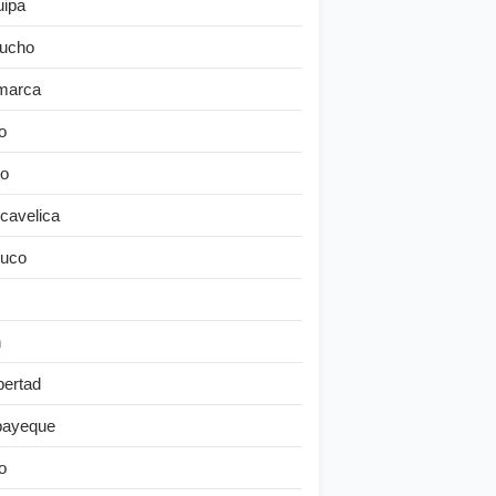
uipa
ucho
marca
o
o
cavelica
uco
n
bertad
ayeque
o