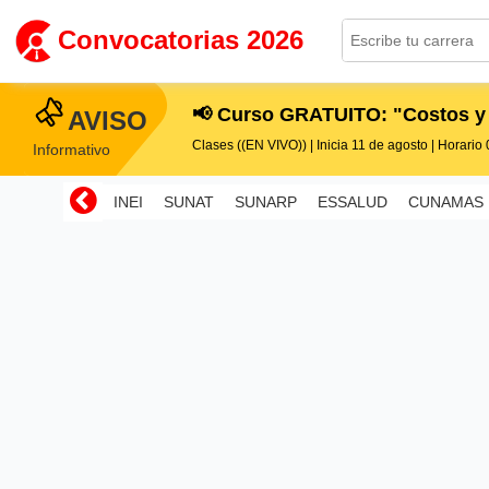
Convocatorias 2026
📢 Curso GRATUITO: "Costos y
AVISO
Clases ((EN VIVO)) | Inicia 11 de agosto | Horario 0
Informativo
INEI
SUNAT
SUNARP
ESSALUD
CUNAMAS