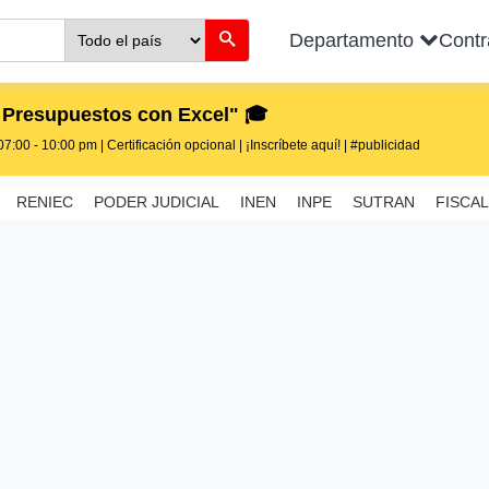
Departamento
Cont
 Presupuestos con Excel" 🎓
7:00 - 10:00 pm | Certificación opcional | ¡Inscríbete aquí! | #publicidad
RENIEC
PODER JUDICIAL
INEN
INPE
SUTRAN
FISCAL