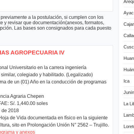
Areq
Ayac
previamente a la postulación, si cumplen con los
te y revisar que documentación(anexos, formatos,
Caja
cripción. Las bases son consignados para cada puesto
Calla
Cusc
CIAS AGROPECUARIA IV
Huan
onal Universitario en la carrera ingeniería
Huán
 similar, colegiado y habilitado. (Legalizado)
Ica
ma de un (01) Año en la conducción de programas
Juní
ncia Agraria Chepen
AE: S/. 1,440.00 soles
La Li
 de 2018
Lamb
oja de Vida documentada en físico en la siguiente
tura, sito en Prolongación Unión N° 2562 – Trujillo.
Loret
nograma y anexos