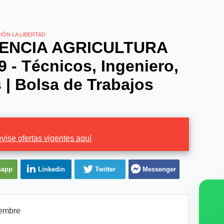
IÓN LA LIBERTAD
RENCIA AGRICULTURA
 - Técnicos, Ingeniero,
s | Bolsa de Trabajos
vise ofertas vigentes aquí
sapp
Linkedin
Twitter
Messenger
embre