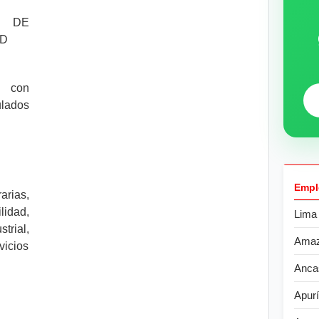
DE
AD
s con
ulados
Empl
rias,
lidad,
Lima
rial,
Ama
vicios
Anca
Apur