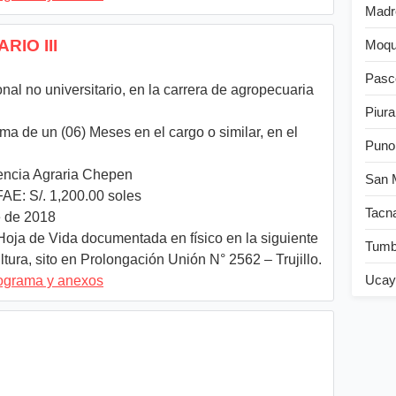
Madr
RIO III
Moqu
Pasc
onal no universitario, en la carrera de agropecuaria
Piura
a de un (06) Meses en el cargo o similar, en el
Puno
ncia Agraria Chepen
San 
AE: S/. 1,200.00 soles
Tacn
 de 2018
oja de Vida documentada en físico en la siguiente
Tum
tura, sito en Prolongación Unión N° 2562 – Trujillo.
Ucay
nograma y anexos