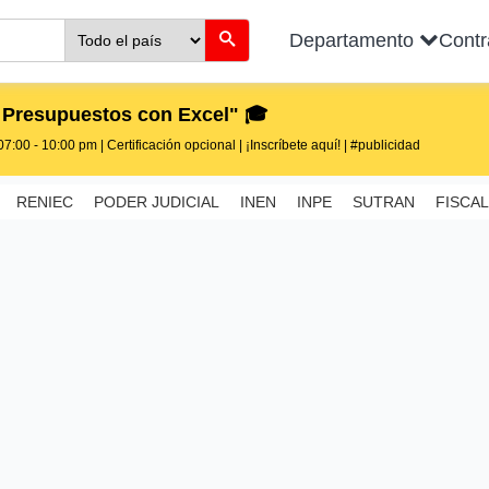
Departamento
Cont
 Presupuestos con Excel" 🎓
7:00 - 10:00 pm | Certificación opcional | ¡Inscríbete aquí! | #publicidad
RENIEC
PODER JUDICIAL
INEN
INPE
SUTRAN
FISCAL