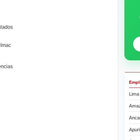
ulados
rímac
ncias
Empl
Lima
Ama
Anca
Apur