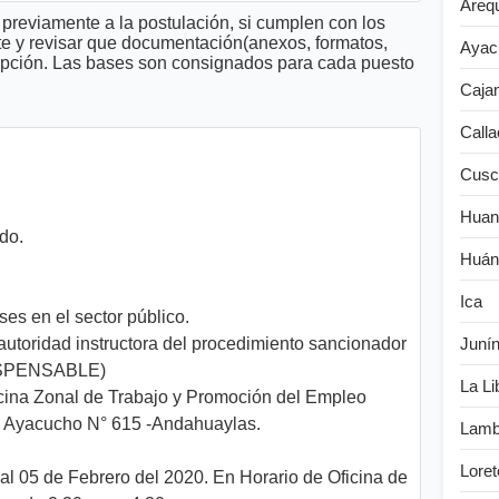
Areq
previamente a la postulación, si cumplen con los
te y revisar que documentación(anexos, formatos,
Ayac
cripción. Las bases son consignados para cada puesto
Caja
Calla
Cusc
Huan
ado.
Huán
Ica
es en el sector público.
autoridad instructora del procedimiento sancionador
Juní
NDISPENSABLE)
La Li
cina Zonal de Trabajo y Promoción del Empleo
. Ayacucho N° 615 -Andahuaylas.
Lamb
Loret
al 05 de Febrero del 2020. En Horario de Oficina de