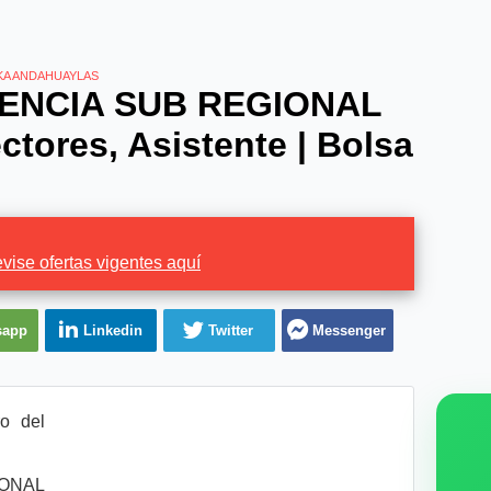
KA ANDAHUAYLAS
RENCIA SUB REGIONAL
tores, Asistente | Bolsa
vise ofertas vigentes aquí
sapp
Linkedin
Twitter
Messenger
o del
ONAL