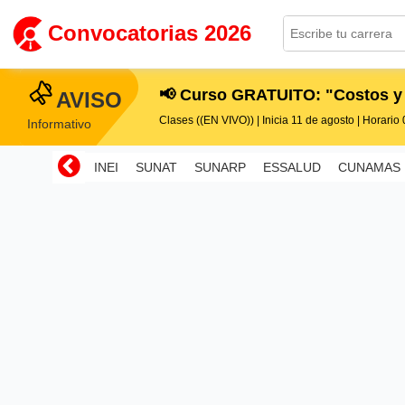
Convocatorias 2026
📢 Curso GRATUITO: "Costos y
AVISO
Clases ((EN VIVO)) | Inicia 11 de agosto | Horario 0
Informativo
INEI
SUNAT
SUNARP
ESSALUD
CUNAMAS