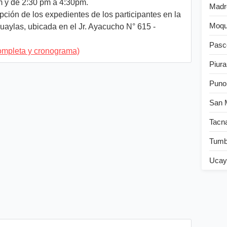
m y de 2:30 pm a 4:30pm.
Madr
pción de los expedientes de los participantes en la
Moqu
ylas, ubicada en el Jr. Ayacucho N° 615 -
Pasc
ompleta y cronograma)
Piura
Puno
San 
Tacn
Tum
Ucay