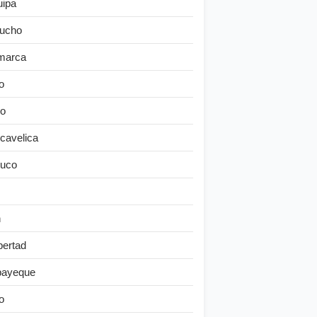
uipa
ucho
marca
o
o
cavelica
uco
n
bertad
ayeque
o