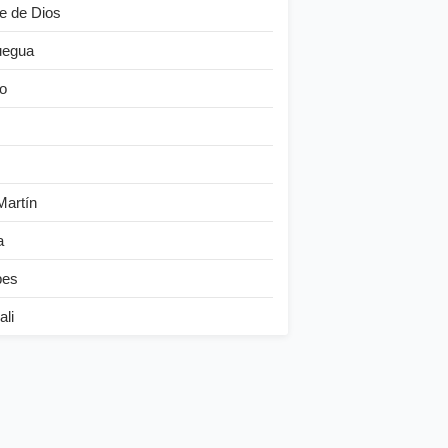
e de Dios
egua
o
Martín
a
bes
ali