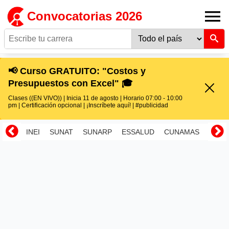
Convocatorias 2026
📢 Curso GRATUITO: "Costos y
Presupuestos con Excel" 🎓
Clases ((EN VIVO)) | Inicia 11 de agosto | Horario 07:00 - 10:00
pm | Certificación opcional | ¡Inscríbete aquí! | #publicidad
INEI
SUNAT
SUNARP
ESSALUD
CUNAMAS
RENI