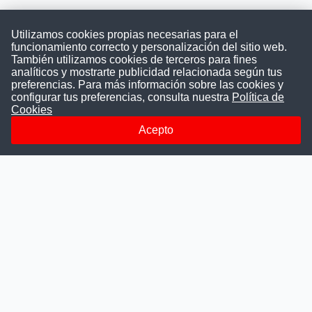
Utilizamos cookies propias necesarias para el
funcionamiento correcto y personalización del sitio web.
También utilizamos cookies de terceros para fines
Convocatoriasdetrabajo.com
analíticos y mostrarte publicidad relacionada según tus
preferencias. Para más información sobre las cookies y
configurar tus preferencias, consulta nuestra
Política de
Cookies
ConvocatoriasDeTrabajo.com es una plataforma informativa
sobre los empleos del Estado Peruano. Buscamos promover
Acepto
la difusión y transparencia de los concursos públicos, además
ayudamos a las instituciones a encontrar a los mejores
talentos. A nuestros usuarios le brindamos en un solo lugar
todas las vacantes del gobierno, ahorrándoles el tiempo que
les tomaría buscar por separado en cada página web de las
Instituciones Públicas.
Más información
Quienes Somos
Publicar convocatoria
Blog