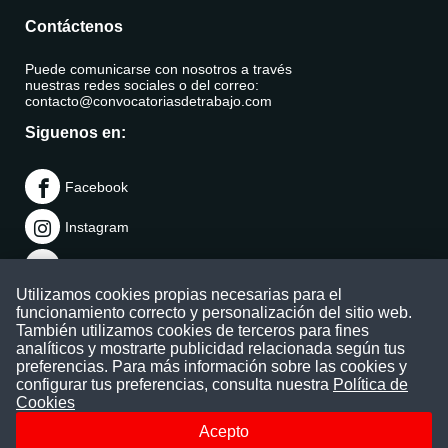
Contáctenos
Puede comunicarse con nosotros a través
nuestras redes sociales o del correo:
contacto@convocatoriasdetrabajo.com
Siguenos en:
Facebook
Instagram
LinkedIn
Utilizamos cookies propias necesarias para el
Telegram
funcionamiento correcto y personalización del sitio web.
También utilizamos cookies de terceros para fines
TikTok
analíticos y mostrarte publicidad relacionada según tus
preferencias. Para más información sobre las cookies y
configurar tus preferencias, consulta nuestra
Política de
Youtube
Cookies
Acepto
© 2026 Todos los derechos reservados.