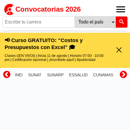
Convocatorias 2026
📢 Curso GRATUITO: "Costos y
Presupuestos con Excel" 🎓
Clases ((EN VIVO)) | Inicia 11 de agosto | Horario 07:00 - 10:00
pm | Certificación opcional | ¡Inscríbete aquí! | #publicidad
INEI
SUNAT
SUNARP
ESSALUD
CUNAMAS
RENI