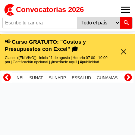
Convocatorias 2026
📢 Curso GRATUITO: "Costos y
Presupuestos con Excel" 🎓
Clases ((EN VIVO)) | Inicia 11 de agosto | Horario 07:00 - 10:00
pm | Certificación opcional | ¡Inscríbete aquí! | #publicidad
INEI
SUNAT
SUNARP
ESSALUD
CUNAMAS
RENI