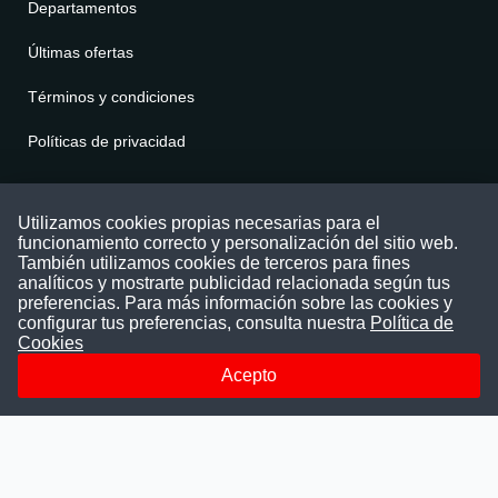
Departamentos
Últimas ofertas
Términos y condiciones
Políticas de privacidad
Contáctenos
Utilizamos cookies propias necesarias para el
funcionamiento correcto y personalización del sitio web.
Puede comunicarse con nosotros a través
También utilizamos cookies de terceros para fines
nuestras redes sociales o del correo:
analíticos y mostrarte publicidad relacionada según tus
contacto@convocatoriasdetrabajo.com
preferencias. Para más información sobre las cookies y
Siguenos en:
configurar tus preferencias, consulta nuestra
Política de
Cookies
Acepto
Facebook
Instagram
LinkedIn