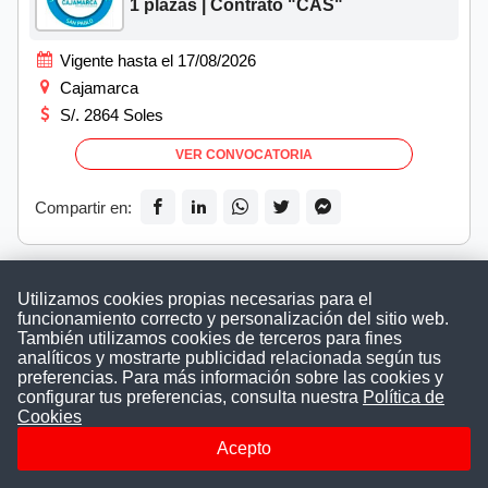
1 plazas | Contrato "CAS"
Vigente hasta el 17/08/2026
Cajamarca
S/. 2864 Soles
VER CONVOCATORIA
Compartir en:
Utilizamos cookies propias necesarias para el
MUNICIPALIDAD DE PACUCHA
funcionamiento correcto y personalización del sitio web.
1 plazas | Contrato "CAS"
También utilizamos cookies de terceros para fines
analíticos y mostrarte publicidad relacionada según tus
preferencias. Para más información sobre las cookies y
Vigente hasta el 17/08/2026
configurar tus preferencias, consulta nuestra
Política de
Apurímac
Cookies
S/. 2200 Soles
Acepto
VER CONVOCATORIA